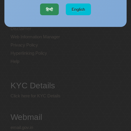
Website policies
हिन्दी
English
Copyright
Terms and Conditions
Disclaimer
Web Information Manager
Privacy Policy
Hyperlinking Policy
Help
KYC Details
Click here for KYC Details
Webmail
email.gov.in