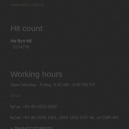
webmail.csir4pi.in
Hit count
लेख हिट्स देखें
5274776
Working hours
Open Monday - Friday, 8:30 AM - 5:00 PM IST
Email
Fax
: +91-80-2522-0392
Call: +91-80-2505 1921, 2505 1922
GST No. of CSIR-4PI
is
29AAATC2716R3Z9