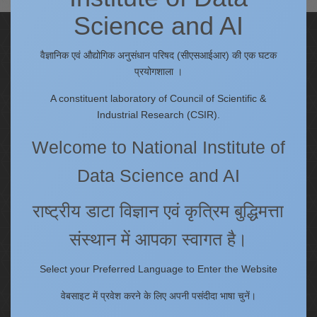
Science and AI
Quick Links
वैज्ञानिक एवं औद्योगिक अनुसंधान परिषद (सीएसआईआर) की एक घटक
IC
प्रयोगशाला ।
Procurement Plan [Financial Year 2026-27]
A constituent laboratory of Council of Scientific &
Tenders
Industrial Research (CSIR).
Right to Information
Annual Reports
Welcome to National Institute of
Past Events/Seminars
Data Science and AI
ONECSIR - ERP
Staff Annual Property Returns
राष्ट्रीय डाटा विज्ञान एवं कृत्रिम बुद्धिमत्ता
Vidya Lakshmi Portal (VLP)
संस्थान में आपका स्वागत है।
Memorandums of understanding
Who's Who
Select your Preferred Language to Enter the Website
वेबसाइट में प्रवेश करने के लिए अपनी पसंदीदा भाषा चुनें।