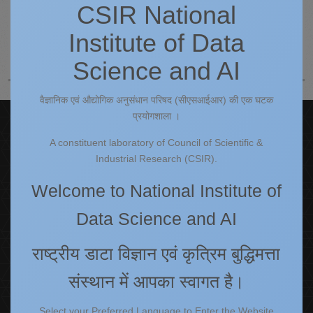
CSIR National
Institute of Data
Powered by
JEM
Science and AI
वैज्ञानिक एवं औद्योगिक अनुसंधान परिषद (सीएसआईआर) की एक घटक
प्रयोगशाला ।
Quick Links
A constituent laboratory of Council of Scientific &
IC
Industrial Research (CSIR).
Procurement Plan [Financial Year 2026-27]
Welcome to National Institute of
Tenders
Right to Information
Data Science and AI
Annual Reports
Past Events/Seminars
राष्ट्रीय डाटा विज्ञान एवं कृत्रिम बुद्धिमत्ता
ONECSIR - ERP
संस्थान में आपका स्वागत है।
Staff Annual Property Returns
Vidya Lakshmi Portal (VLP)
Select your Preferred Language to Enter the Website