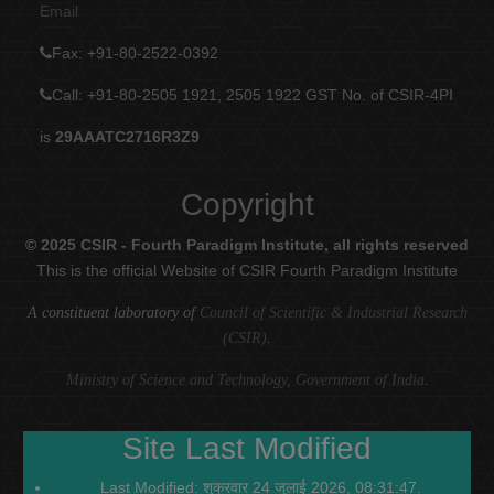
Email
Fax
: +91-80-2522-0392
Call: +91-80-2505 1921, 2505 1922
GST No. of CSIR-4PI
is
29AAATC2716R3Z9
Copyright
© 2025 CSIR - Fourth Paradigm Institute, all rights reserved
This is the official Website of CSIR Fourth Paradigm Institute
A constituent laboratory of
Council of Scientific & Industrial Research
(CSIR)
.
Ministry of Science and Technology, Government of India
.
Site Last Modified
Last Modified: शुक्रवार 24 जुलाई 2026, 08:31:47.