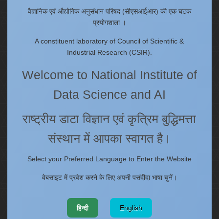
Procurement Plan [Financial Year 2026-27]
वैज्ञानिक एवं औद्योगिक अनुसंधान परिषद (सीएसआईआर) की एक घटक
Tenders
प्रयोगशाला ।
Right to Information
A constituent laboratory of Council of Scientific &
Annual Reports
Industrial Research (CSIR).
Past Events/Seminars
Welcome to National Institute of
ONECSIR - ERP
Staff Annual Property Returns
Data Science and AI
Vidya Lakshmi Portal (VLP)
Memorandums of understanding
राष्ट्रीय डाटा विज्ञान एवं कृत्रिम बुद्धिमत्ता
Who's Who
संस्थान में आपका स्वागत है।
Select your Preferred Language to Enter the Website
Website policies
वेबसाइट में प्रवेश करने के लिए अपनी पसंदीदा भाषा चुनें।
Copyright
Terms and Conditions
हिन्दी
English
Disclaimer