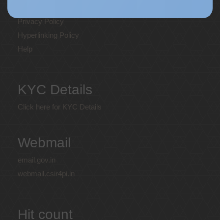
Web Information Manager
Privacy Policy
Hyperlinking Policy
Help
KYC Details
Click here for KYC Details
Webmail
email.gov.in
webmail.csir4pi.in
Hit count