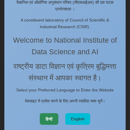
Tenders
वैज्ञानिक एवं औद्योगिक अनुसंधान परिषद (सीएसआईआर) की एक घटक
प्रयोगशाला ।
Right to Information
Annual Reports
A constituent laboratory of Council of Scientific &
Past Events/Seminars
Industrial Research (CSIR).
ONECSIR - ERP
Welcome to National Institute of
Staff Annual Property Returns
Data Science and AI
Vidya Lakshmi Portal (VLP)
Memorandums of understanding
राष्ट्रीय डाटा विज्ञान एवं कृत्रिम बुद्धिमत्ता
Who's Who
संस्थान में आपका स्वागत है।
Website policies
Select your Preferred Language to Enter the Website
वेबसाइट में प्रवेश करने के लिए अपनी पसंदीदा भाषा चुनें।
Copyright
Terms and Conditions
Disclaimer
हिन्दी
English
Web Information Manager