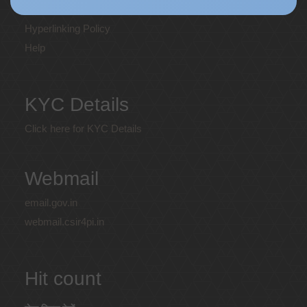
Privacy Policy
Hyperlinking Policy
Help
KYC Details
Click here for KYC Details
Webmail
email.gov.in
webmail.csir4pi.in
Hit count