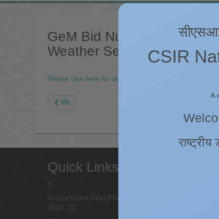
सीएसआईआर
GeM Bid Number. GEM/2024/
Weather Sensor
CSIR Nati
Please click here for details.
A 
पीछे
Welcom
राष्ट्रीय 
Quick Links
Web
poli
IC
Procurement Plan [Financial Year
Copyrig
2026-27]
Terms a