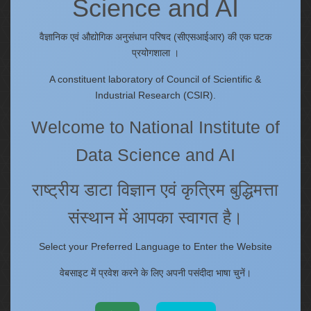
Quick Links
Science and AI
IC
वैज्ञानिक एवं औद्योगिक अनुसंधान परिषद (सीएसआईआर) की एक घटक
Procurement Plan [Financial Year 2026-27]
प्रयोगशाला ।
Tenders
A constituent laboratory of Council of Scientific &
Right to Information
Industrial Research (CSIR).
Annual Reports
Welcome to National Institute of
Past Events/Seminars
ONECSIR - ERP
Data Science and AI
Staff Annual Property Returns
Vidya Lakshmi Portal (VLP)
राष्ट्रीय डाटा विज्ञान एवं कृत्रिम बुद्धिमत्ता
Memorandums of understanding
संस्थान में आपका स्वागत है।
Who's Who
Select your Preferred Language to Enter the Website
वेबसाइट में प्रवेश करने के लिए अपनी पसंदीदा भाषा चुनें।
Website policies
Copyright