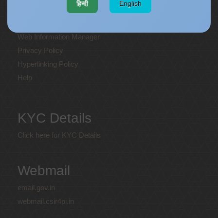
हिन्दी
English
Terms and Conditions
Disclaimer
Web Information Manager
Privacy Policy
Hyperlinking Policy
Help
KYC Details
Click here for KYC Details
Webmail
email.gov.in
webmail.csir4pi.in