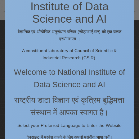
Institute of Data
Science and AI
Quick Links
वैज्ञानिक एवं औद्योगिक अनुसंधान परिषद (सीएसआईआर) की एक घटक
प्रयोगशाला ।
IC
A constituent laboratory of Council of Scientific &
Procurement Plan [Financial Year 2026-27]
Industrial Research (CSIR).
Tenders
Right to Information
Welcome to National Institute of
Annual Reports
Data Science and AI
Past Events/Seminars
ONECSIR - ERP
राष्ट्रीय डाटा विज्ञान एवं कृत्रिम बुद्धिमत्ता
Staff Annual Property Returns
संस्थान में आपका स्वागत है।
Vidya Lakshmi Portal (VLP)
Memorandums of understanding
Select your Preferred Language to Enter the Website
Who's Who
वेबसाइट में प्रवेश करने के लिए अपनी पसंदीदा भाषा चुनें।