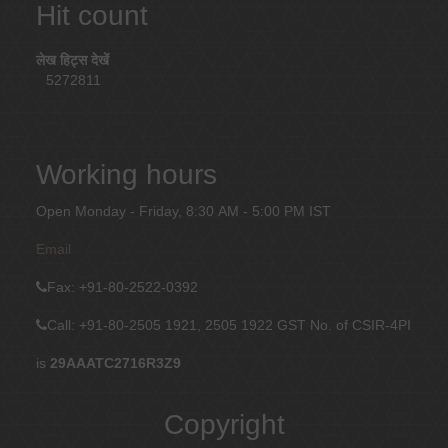
Hit count
लेख हिट्स देखें
5272811
Working hours
Open Monday - Friday, 8:30 AM - 5:00 PM IST
Email
Fax
: +91-80-2522-0392
Call: +91-80-2505 1921, 2505 1922
GST No. of CSIR-4PI
is
29AAATC2716R3Z9
Copyright