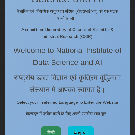
IC
Procurement Plan [Financial Year 2026-27]
वैज्ञानिक एवं औद्योगिक अनुसंधान परिषद (सीएसआईआर) की एक घटक
प्रयोगशाला ।
Tenders
Right to Information
A constituent laboratory of Council of Scientific &
Annual Reports
Industrial Research (CSIR).
Past Events/Seminars
Welcome to National Institute of
ONECSIR - ERP
Data Science and AI
Staff Annual Property Returns
Vidya Lakshmi Portal (VLP)
राष्ट्रीय डाटा विज्ञान एवं कृत्रिम बुद्धिमत्ता
Memorandums of understanding
Who's Who
संस्थान में आपका स्वागत है।
Select your Preferred Language to Enter the Website
Website policies
वेबसाइट में प्रवेश करने के लिए अपनी पसंदीदा भाषा चुनें।
Copyright
Terms and Conditions
हिन्दी
English