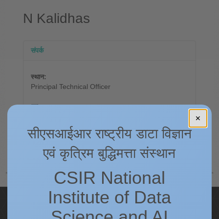
N Kalidhas
संपर्क
स्थान:
Principal Technical Officer
kalidhasn@csir4pi.in
✕
सीएसआईआर राष्ट्रीय डाटा विज्ञान
080-2505 1926
एवं कृत्रिम बुद्धिमत्ता संस्थान
CSIR National
Institute of Data
Quick Links
Science and AI