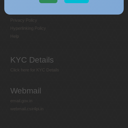
Disclaimer
Web Information Manager
Privacy Policy
Hyperlinking Policy
Help
KYC Details
Click here for KYC Details
Webmail
email.gov.in
webmail.csir4pi.in