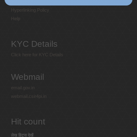
Privacy Policy
Hyperlinking Policy
Help
KYC Details
Click here for KYC Details
Webmail
email.gov.in
webmail.csir4pi.in
Hit count
लेख हिट्स देखें