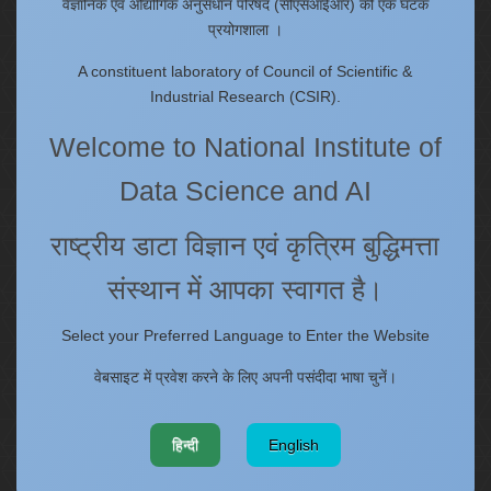
वैज्ञानिक एवं औद्योगिक अनुसंधान परिषद (सीएसआईआर) की एक घटक
Right to Information
प्रयोगशाला ।
Annual Reports
A constituent laboratory of Council of Scientific &
Past Events/Seminars
Industrial Research (CSIR).
ONECSIR - ERP
Welcome to National Institute of
Staff Annual Property Returns
Vidya Lakshmi Portal (VLP)
Data Science and AI
Memorandums of understanding
राष्ट्रीय डाटा विज्ञान एवं कृत्रिम बुद्धिमत्ता
Who's Who
संस्थान में आपका स्वागत है।
Website policies
Select your Preferred Language to Enter the Website
Copyright
वेबसाइट में प्रवेश करने के लिए अपनी पसंदीदा भाषा चुनें।
Terms and Conditions
Disclaimer
हिन्दी
English
Web Information Manager